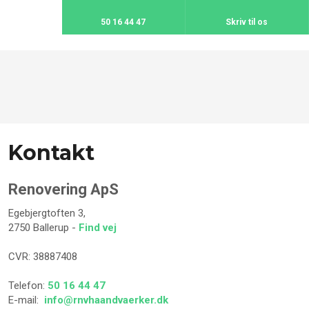
50 16 44 47
Skriv til os
Kontakt
Renovering ApS
​Egebjergtoften 3,
2750 Ballerup -
Find vej
CVR: 38887408
Telefon:
50 16 44 47
E-mail: ​
info@rnvhaandvaerker.dk