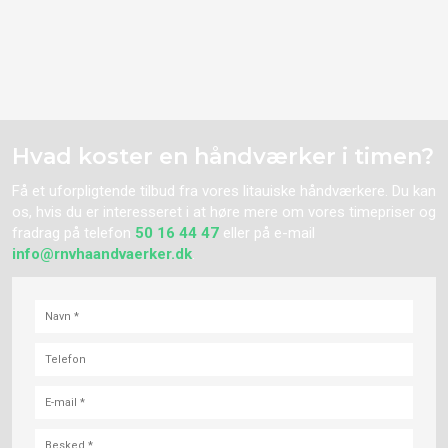
Hvad koster en håndværker i timen?
Få et uforpligtende tilbud fra vores
litauiske
håndværkere. Du kan
os, hvis du er interesseret i at høre mere om vores timepriser og
fradrag på telefon
50 16 44 47
eller på e-mail
info@rnvhaandvaerker.dk
.​