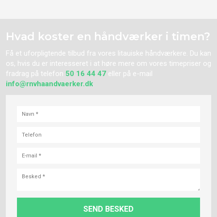
Hvad koster en håndværker i timen?
Få et uforpligtende tilbud fra vores
litauiske
håndværkere. Du kan
os, hvis du er interesseret i at høre mere om vores timepriser og
fradrag på telefon
50 16 44 47
eller på e-mail
info@rnvhaandvaerker.dk
.​