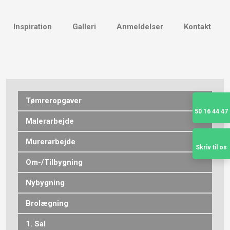
Inspiration
Galleri
Anmeldelser
Kontakt
Tømreropgaver
50 16 44 47
Malerarbejde
Murerarbejde
Skriv til os
Om-/Tilbygning
Nybygning
Brolægning
1. Sal