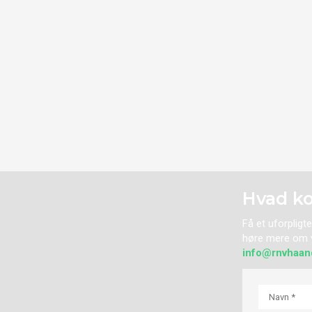
Hvad ko
Få et uforpligt
høre mere om v
info@rnvhaan