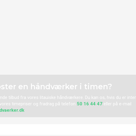
ster en håndværker i timen?
ende tilbud fra vores
litauiske
håndværkere. Du kan os, hvis du er inter
ores timepriser og fradrag på telefon
50 16 44 47
eller på e-mail
dvaerker.dk
.​